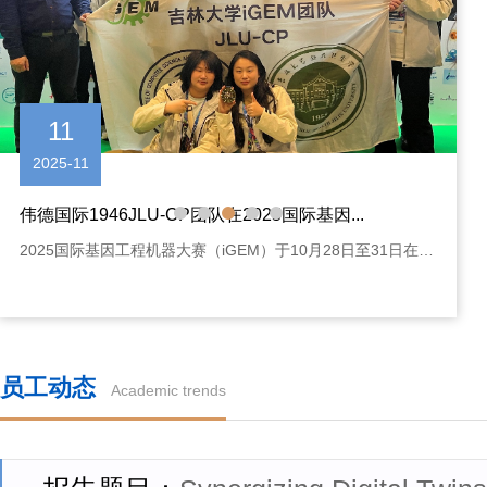
11
2025-11
伟德国际1946JLU-CP团队在2025国际基因...
2025国际基因工程机器大赛（iGEM）于10月28日至31日在法...
员工动态
Academic trends