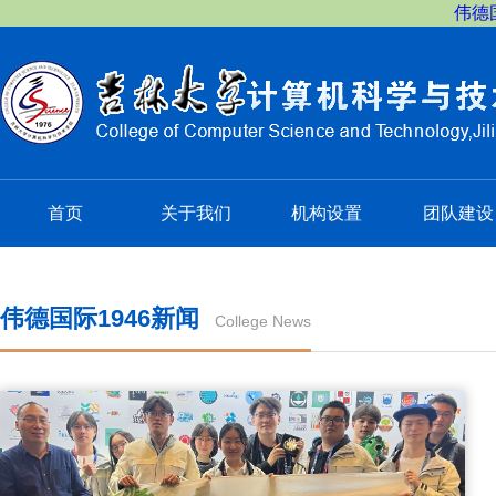
伟德国
首页
关于我们
机构设置
团队建设
伟德国际1946新闻
College News