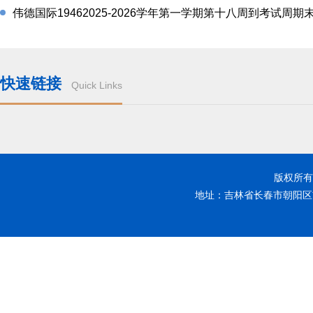
伟德国际19462025-2026学年第一学期第十八周到考试周期末.
快速链接
Quick Links
版权所有 
地址：吉林省长春市朝阳区前